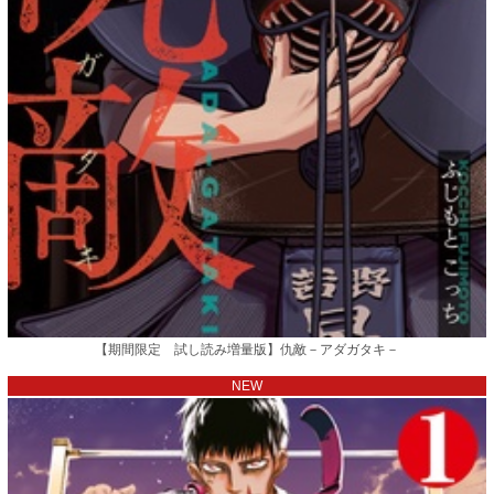
【期間限定 試し読み増量版】仇敵－アダガタキ－
NEW