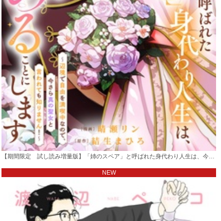
【期間限定 試し読み増量版】「姉のスペア」と呼ばれた身代わり人生は、今日でやめることにします～辺境で自由を満喫中なので、今さら真の聖女と言われても知りません！～【電子単行本版／特典おまけ付き】
NEW