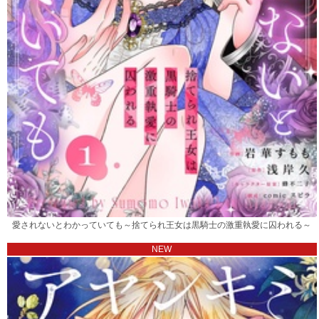
愛されないとわかっていても～捨てられ王女は黒騎士の激重執愛に囚われる～
NEW