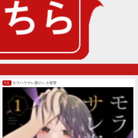
モラハラサレ妻のシタ復讐